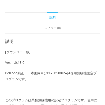
用
プ
ロ
説明
グ
レビュー (0)
ラ
ム
Ver.
説明
1.0.13.0
[ダウンロード版]
個
Ver. 1.0.13.0
BelFone純正 日本国内向けBF-TD588UV-JA専用無線機設定プ
ログラムです。
このプログラムは業務無線機用の設定プログラムです、使用に