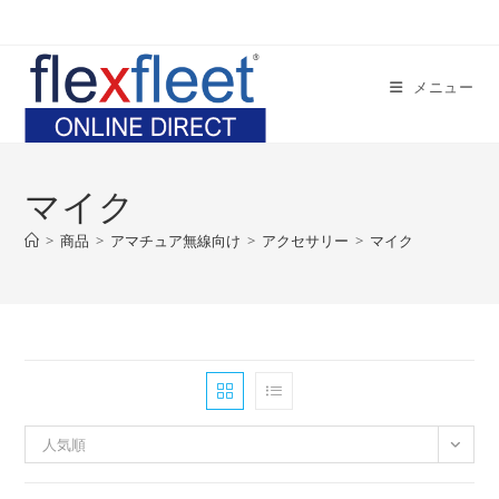
コ
ン
テ
メニュー
ン
ツ
へ
ス
マイク
キ
ッ
>
商品
>
アマチュア無線向け
>
アクセサリー
>
マイク
プ
人気順